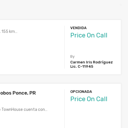
VENDIDA
r. 155 km…
Price On Call
By
Carmen Iris Rodríguez
Lic. C-11945
OPCIONADA
aobos Ponce, PR
Price On Call
po TownHouse cuenta con…