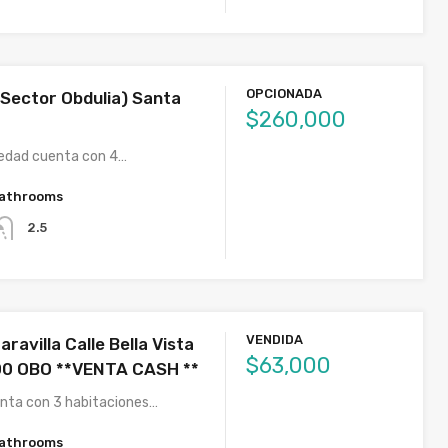
OPCIONADA
Sector Obdulia) Santa
$260,000
edad cuenta con 4…
athrooms
2.5
VENDIDA
aravilla Calle Bella Vista
$63,000
00 OBO **VENTA CASH **
nta con 3 habitaciones…
athrooms