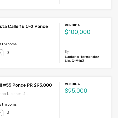
VENDIDA
ista Calle 16 O-2 Ponce
$100,000
athrooms
By
2
Luciano Hernandez
Lic. C-9163
VENDIDA
oli #55 Ponce PR $95,000
$95,000
habitaciones, 2…
athrooms
2