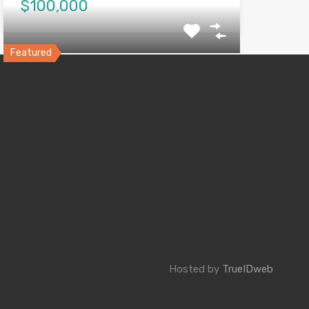
$100,000
Featured
Villa Flores, Ponce
Comoda Propiedad de INVERSION, 2 niveles
con contadores de Agua…
Bedrooms
Bathrooms
6
3.5
VENDIDA
$115,000
Hosted by
TrueIDweb